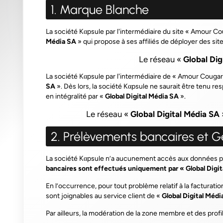
1. Marque Blanche
La société Kαpsule par l'intermédiaire du site «
Amour Co
Média SA
» qui propose à ses affiliés de déployer des si
Le réseau «
Global Dig
La société Kαpsule par l'intermédiaire de «
Amour Cougar
SA
». Dès lors, la société Kαpsule ne saurait être tenu 
en intégralité par «
Global Digital Média SA
».
Le réseau «
Global Digital Média SA
»
2. Prélèvements bancaires et 
La société Kαpsule n’a aucunement accès aux données pe
bancaires sont effectués uniquement par « Global Digit
En l’occurrence, pour tout problème relatif à la facturat
sont joignables au service client de «
Global Digital Médi
Par ailleurs, la modération de la zone membre et des profi