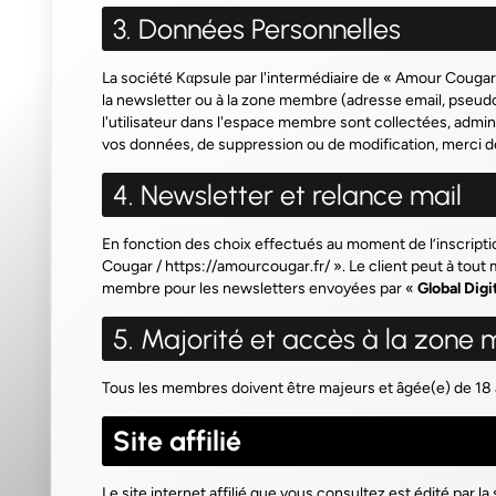
3. Données Personnelles
La société Kαpsule par l'intermédiaire de «
Amour Cougar
la newsletter ou à la zone membre (adresse email, pseudo,
l'utilisateur dans l'espace membre sont collectées, admin
vos données, de suppression ou de modification, merci d
4. Newsletter et relance mail
En fonction des choix effectués au moment de l’inscriptio
Cougar / https://amourcougar.fr/
». Le client peut à tout
membre pour les newsletters envoyées par «
Global Digi
5. Majorité et accès à la zon
Tous les membres doivent être majeurs et âgée(e) de 18 a
Site affilié
Le site internet affilié que vous consultez est édité par la