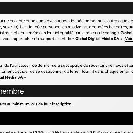
» ne collecte et ne conserve aucune donnée personnelle autres que celles
 sexe, ip). Les donnée personnelles relatives aux données bancaires, aux
istrées et conservées en leur intégralité par le réseau de dating «
Global
e vous rapprocher du support client de «
Global Digital Média SA
» (
Voi
n de l'utilisateur, ce dernier sera susceptible de recevoir une newslett
 moment décider de se désabonner via le lien fournit dans chaque email, 
tal Média SA
»
e membre
ns au minimum lors de leur inscription.
 société «
Kαpsule CORP
» ~ SARL au capital de 1000 € domiciliée 6 p