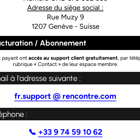
Adresse du siège social :
Rue Muzy 9
1207 Genève - Suisse
 Facturation / Abonnement
t payant ont
accès au support client gratuitement
, par tél
rubrique « Contact » de leur espace membre.
l à l'adresse suivante :
fr.support @ rencontre.com
éphone :
📞
+33 9 74 59 10 62