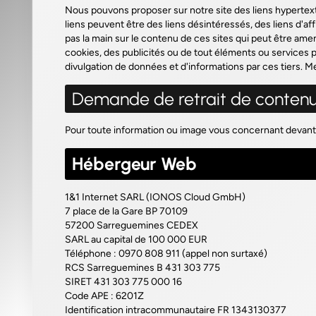
Nous pouvons proposer sur notre site des liens hypertextes
liens peuvent être des liens désintéressés, des liens d'aff
pas la main sur le contenu de ces sites qui peut être am
cookies, des publicités ou de tout éléments ou services pré
divulgation de données et d'informations par ces tiers. Mer
Demande de retrait de conten
Pour toute information ou image vous concernant devant
Hébergeur Web
1&1 Internet SARL (IONOS Cloud GmbH)
7 place de la Gare BP 70109
57200 Sarreguemines CEDEX
SARL au capital de 100 000 EUR
Téléphone : 0970 808 911 (
appel non surtaxé
)
RCS Sarreguemines B 431 303 775
SIRET 431 303 775 000 16
Code APE : 6201Z
Identification intracommunautaire FR 1343130377