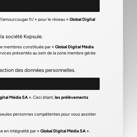
//amourcougar.fr/
» pour le réseau «
Global Digital
la société Kαpsule.
s de membres constituée par «
Global Digital Média
services présentés au sein de la zone membre gérée
tection des données personnelles.
igital Média SA
». Ceci étant,
les prélèvements
les seules personnes compétentes pour vous assister
e en intégralité par «
Global Digital Média SA
».