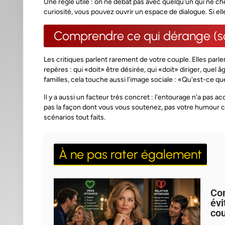
Une règle utile :
on ne débat pas avec quelqu'un qui ne c
curiosité, vous pouvez ouvrir un espace de dialogue. Si ell
Comprendre ce qui dérange (so
Les critiques parlent rarement de votre couple. Elles pa
repères : qui «doit» être désirée, qui «doit» diriger, quel
familles, cela touche aussi l'image sociale : «Qu'est-ce qu
Il y a aussi un facteur très concret : l'entourage n'a pas ac
pas la façon dont vous vous soutenez, pas votre humour co
scénarios tout faits.
À ne pas rater également
Com
évi
cou