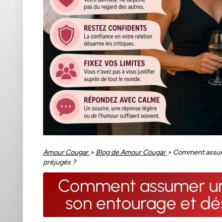
Amour Cougar
>
Blog de Amour Cougar
>
Comment assume
préjugés ?
Comment assumer une
son entourage et dé