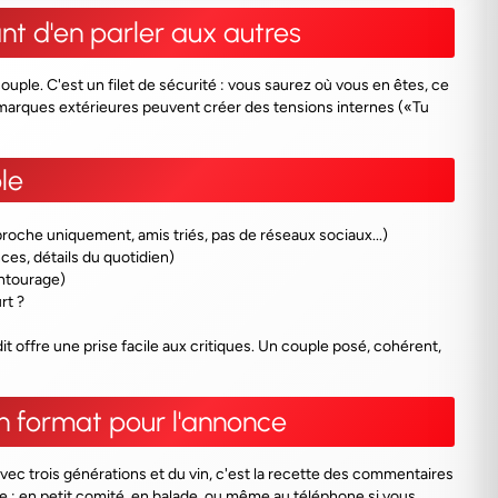
t d'en parler aux autres
couple. C'est un filet de sécurité : vous saurez où vous en êtes, ce
marques extérieures peuvent créer des tensions internes («Tu
le
proche uniquement, amis triés, pas de réseaux sociaux...)
nces, détails du quotidien)
entourage)
rt ?
t offre une prise facile aux critiques. Un couple posé, cohérent,
n format pour l'annonce
avec trois générations et du vin, c'est la recette des commentaires
le : en petit comité, en balade, ou même au téléphone si vous