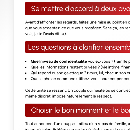
Se mettre d'accord à deux avan
Avant d'affronter les regards, faites une mise au point en 
que vous acceptez, ce que vous protégez. Sans ça, les re
vois, je te l'avais dit...»).
Les questions à clarifier ensemb
Quel niveau de confidentialité
voulez-vous ? (famille 
Quelles informations restent privées ? (vie intime, fina
Qui répond quand ça attaque ? (vous, lui, chacun son 
Quelle phrase commune utilisez-vous pour couper cou
Cette unité se ressent. Un couple qui hésite ou se contredi
même discret, impose naturellement le respect.
Choisir le bon moment et le bo
Tout annoncer d'un coup, au milieu d'un repas de famille, 
incontrôlables. Préférez un cadre où l'échange est possib