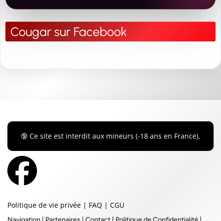
Cougar sur Facebook
🔞 Ce site est interdit aux mineurs (-18 ans en France).
Politique de vie privée
|
FAQ
|
CGU
Navigation
|
Partenaires
|
Contact
|
Politique de Confidentialité
|