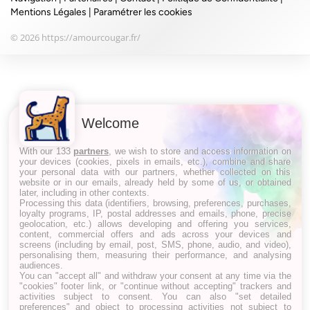
Mentions Légales
|
Paramétrer les cookies
© 2026 https://amourcougar.fr/
Welcome
With our 133
partners
, we wish to store and access information on
your devices (cookies, pixels in emails, etc.), combine and share
your personal data with our partners, whether collected on this
website or in our emails, already held by some of us, or obtained
later, including in other contexts.
Processing this data (identifiers, browsing, preferences, purchases,
loyalty programs, IP, postal addresses and emails, phone, precise
geolocation, etc.) allows developing and offering you services,
content, commercial offers and ads across your devices and
screens (including by email, post, SMS, phone, audio, and video),
personalising them, measuring their performance, and analysing
audiences.
You can "accept all" and withdraw your consent at any time via the
"cookies" footer link, or "continue without accepting" trackers and
activities subject to consent. You can also "set detailed
preferences" and object to processing activities not subject to