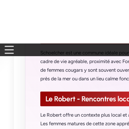
matures du Lamentin recherchent souven
assumés, sans perdre de temps dans des 
Schoelcher - Ambiance déte
Schoelcher est une commune idéale pour l
cadre de vie agréable, proximité avec Fo
de femmes cougars y sont souvent ouvert
près de la mer ou dans un lieu calme fonct
Le Robert - Rencontres loca
Le Robert offre un contexte plus local et
Les femmes matures de cette zone appréci