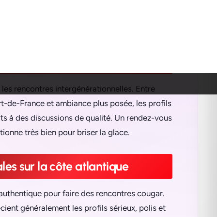
t des échanges simples, respectueux et
discussions interminables.
ndue et profils cultivés
es rencontres intergénérationnelles. Entre
rt-de-France et ambiance plus posée, les profils
s à des discussions de qualité. Un rendez-vous
ionne très bien pour briser la glace.
les sur la côte atlantique
 authentique pour faire des rencontres cougar.
ent généralement les profils sérieux, polis et