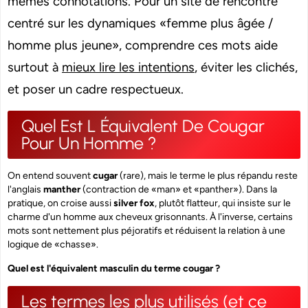
mêmes connotations. Pour un site de rencontre
centré sur les dynamiques «femme plus âgée /
homme plus jeune», comprendre ces mots aide
surtout à
mieux lire les intentions
, éviter les clichés,
et poser un cadre respectueux.
Quel Est L Équivalent De Cougar
Pour Un Homme ?
On entend souvent
cugar
(rare), mais le terme le plus répandu reste
l'anglais
manther
(contraction de «man» et «panther»). Dans la
pratique, on croise aussi
silver fox
, plutôt flatteur, qui insiste sur le
charme d'un homme aux cheveux grisonnants. À l'inverse, certains
mots sont nettement plus péjoratifs et réduisent la relation à une
logique de «chasse».
Quel est l'équivalent masculin du terme cougar ?
Les termes les plus utilisés (et ce