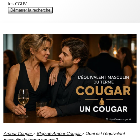
les CGUV
Démarrer la recherche
Amour Cougar
>
Blog de Amour Cougar
>
Quel est l'équivalent
masculin du terme cougar ?