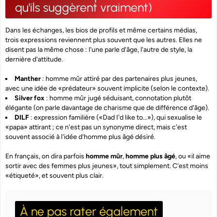
qu'ils suggèrent vraiment)
Dans les échanges, les bios de profils et même certains médias,
trois expressions reviennent plus souvent que les autres. Elles ne
disent pas la même chose : l'une parle d'âge, l'autre de style, la
dernière d'attitude.
Manther
: homme mûr attiré par des partenaires plus jeunes,
avec une idée de «prédateur» souvent implicite (selon le contexte).
Silver fox
: homme mûr jugé séduisant, connotation
plutôt
élégante
(on parle davantage de charisme que de différence d'âge).
DILF
: expression familière («Dad I'd like to...»), qui sexualise le
«papa» attirant ; ce n'est pas un synonyme direct, mais c'est
souvent associé à l'idée d'homme plus âgé désiré.
En français, on dira parfois
homme mûr
,
homme plus âgé
, ou «il aime
sortir avec des femmes plus jeunes», tout simplement. C'est moins
«étiqueté», et souvent plus clair.
À ne pas rater également