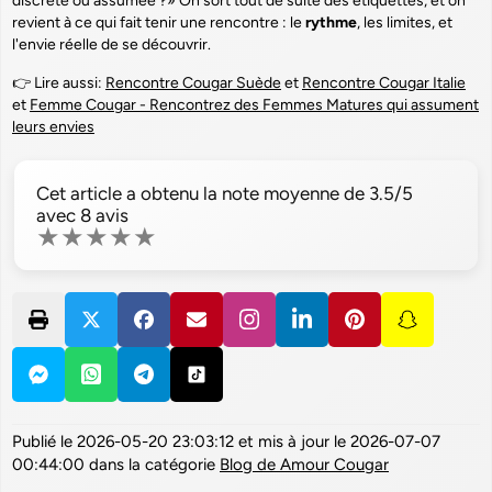
discrète ou assumée ?» On sort tout de suite des étiquettes, et on
revient à ce qui fait tenir une rencontre : le
rythme
, les limites, et
l'envie réelle de se découvrir.
👉 Lire aussi:
Rencontre Cougar Suède
et
Rencontre Cougar Italie
et
Femme Cougar - Rencontrez des Femmes Matures qui assument
leurs envies
Cet article a obtenu la note moyenne de
3.5
/5
avec
8
avis
★
★
★
★
★
Publié le
2026-05-20 23:03:12
et mis à jour le
2026-07-07
00:44:00
dans la catégorie
Blog de Amour Cougar