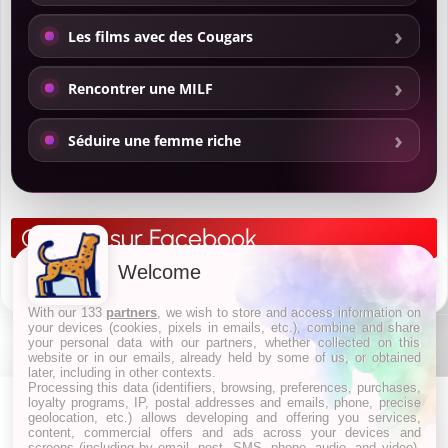
Les films avec des Cougars
Rencontrer une MILF
Séduire une femme riche
Cougar sur Facebook
Welcome
With our 133
partners
, we wish to store and access information on
your devices (cookies, pixels in emails, etc.), combine and share
your personal data with our partners, whether collected on this
website or in our emails, already held by some of us, or obtained
later, including in other contexts.
Processing this data (identifiers, browsing, preferences, purchases,
loyalty programs, IP, postal addresses and emails, phone, precise
geolocation, etc.) allows developing and offering you services,
content, commercial offers and ads across your devices and
screens (including by email, post, SMS, phone, audio, and video),